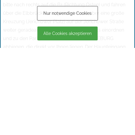
bitte nach rechts auf die B1 (Richtung Osten) und fahren
über die Elbbrücke und gleich danach über eine große
Nur notwendige Cookies
Kreuzung (Jerichower Platz) auf der Jerichower Straße
weiter geradeaus. Nach ca. 500 m bitte links einordnen
Alle Cookies akzeptieren
und zu den Parkplätzen der MESSE MAGDEBURG
abbiegen, die direkt vor Ihnen liegen. Der Haupteingang
der Messe Magdeburg ist von hier aus ausgeschildert.
(von Abfahrt Magdeburger Ring ca. 4 km).
Beachten Sie die Ausschilderung "Elbauenpark/MESSE
MAGDEBURG".
Es stehen 1200 kostenpflichtige Parkplätze, verteilt auf
die Bereiche P1 - P4, zur Verfügung.