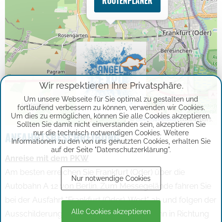
ROUTENPLANER
Wir respektieren Ihre Privatsphäre.
Um unsere Webseite für Sie optimal zu gestalten und
fortlaufend verbessern zu können, verwenden wir Cookies.
Um dies zu ermöglichen, können Sie alle Cookies akzeptieren.
©
OpenStreetMap
contributors.
Sollten Sie damit nicht einverstanden sein, akzeptieren Sie
nur die technisch notwendigen Cookies. Weitere
ANFAHRTSBESCHREIBUNG
Informationen zu den von uns genutzten Cookies, erhalten Sie
auf der Seite "Datenschutzerklärung".
Anreise mit dem PKW
Am besten erreichen Sie Frankfurt (Oder) über die
Nur notwendige Cookies
Autobahn A 12 von Berlin. Zum Messegelände fahren Sie
bei der Ausfahrt "Frankfurt (Oder)-West" ab und folgen der
Alle Cookies akzeptieren
Ausschilderung in Richtung Innenstadt, dann in Richtung