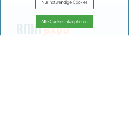
Nur notwendige Cookies
Alle Cookies akzeptieren
RMN Expo Event GmbH & Co. KG
In den Röthen 4
14641 Nauen OT Börnicke
IMPRESSUM
DATENSCHUTZERKLÄRUNG